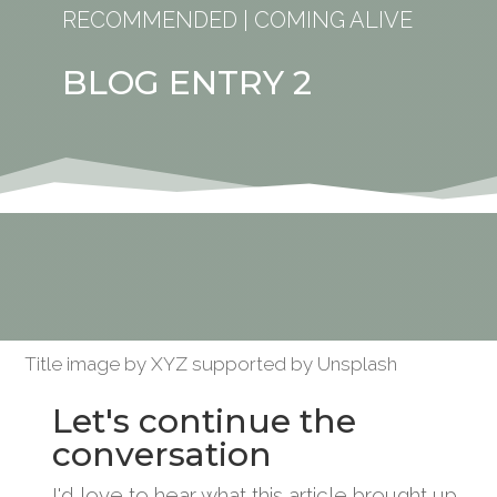
RECOMMENDED
|
COMING ALIVE
BLOG ENTRY 2
Title image by XYZ supported by Unsplash
Let's continue the
conversation
I'd love to hear what this article brought up