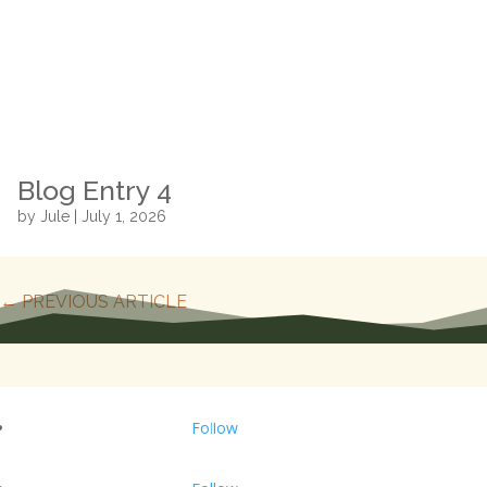
Blog Entry 4
by
Jule
|
July 1, 2026
←
PREVIOUS ARTICLE
Image Credits
QUICK LINKS
Follow
Support Me
FAQ
Gestalt Therapy