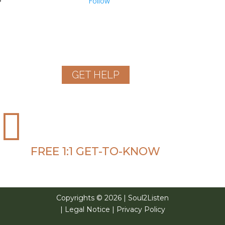
Follow
MENTAL HEALTH HELPLINES
If you or somebody you know are in a
serious crisis:
GET HELP

FREE 1:1 GET-TO-KNOW
Copyrights © 2026 | Soul2Listen
|
Legal Notice
|
Privacy Policy