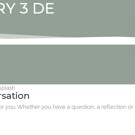
Y 3 DE
splash
rsation
 for you. Whether you have a question, a reflection o