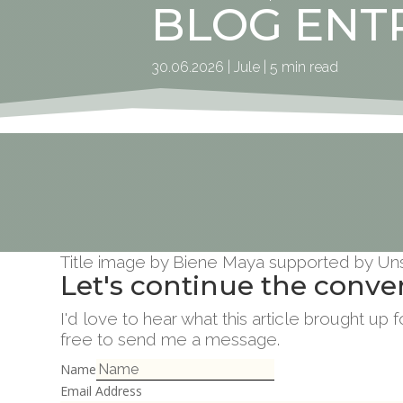
BLOG ENTR
30.06.2026 | Jule | 5 min read
Title image by Biene Maya supported by Un
Let's continue the conve
I'd love to hear what this article brought up
free to send me a message.
Name
Email Address