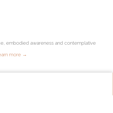
ctice, embodied awareness and contemplative
earn more
→